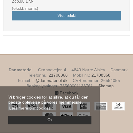
236,00 DKK
(ekskl. moms)
Vis produkt
Danmateriel
Grønnevejen 4
4840 Nørre Alslev
Danmark
Telefonnr.
:
21708368
Mobil nr.
:
21708368
E-mail
:
til@danmateriel.dk
CVR-nummer
:
26554055
Bankoplysninger
:
75560001138761
Sitemap
Facebook
Vi bruger cookies for at sikre, at du får den
bedste oplevelse på vores hjemmeside.
Læs mere om cookies
Ok