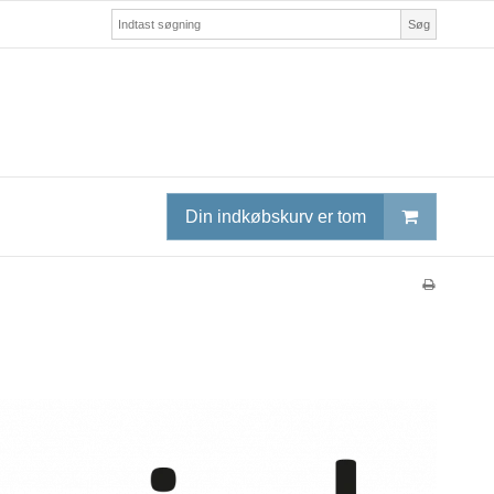
Søg
Din indkøbskurv er tom