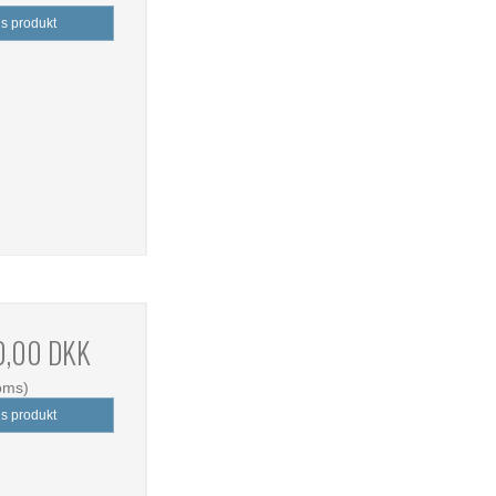
is produkt
0,00 DKK
oms)
is produkt