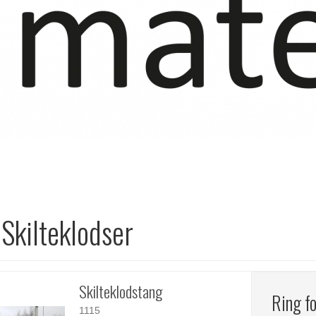
l Skilteklodser
Skilteklodstang
Ring fo
1115