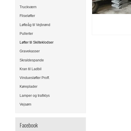
Truckværn
Fliseløfter
Løfteåg til Vejbrønd
Pullerter
Løfter til Skilteklodser
Gravekasser
Skraldespande
Kran til Ladbil
Vinduesløfter Proff.
Køreplader
Lamper og trafiklys
Vejsøm
Facebook