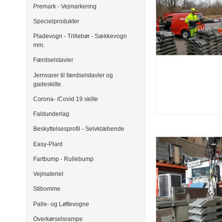
Premark - Vejmarkering
Specielprodukter
Pladevogn - Trillebør - Sækkevogn
mm.
Færdselstavler
Jernvarer til færdselstavler og
gadeskilte.
Corona- /Covid 19 skilte
Faldunderlag
Beskyttelsesprofil - Selvklæbende
Easy-Plant
Fartbump - Rullebump
Vejmateriel
Stibomme
Palle- og Løftevogne
Overkørselsrampe