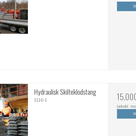
V
Hydraulisk Skilteklodstang
15.00
1110-1
(ekskl. m
V