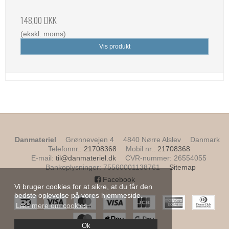
148,00 DKK
(ekskl. moms)
Vis produkt
Danmateriel
Grønnevejen 4
4840 Nørre Alslev
Danmark
Telefonnr.
:
21708368
Mobil nr.
:
21708368
E-mail
:
til@danmateriel.dk
CVR-nummer
:
26554055
Bankoplysninger
:
75560001138761
Sitemap
Facebook
Vi bruger cookies for at sikre, at du får den
bedste oplevelse på vores hjemmeside.
Læs mere om cookies
Ok