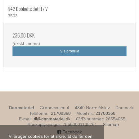
N42 Dobbeltsidet H / V
3503
236,00 DKK
(ekskl. moms)
Vis produkt
Danmateriel
Grønnevejen 4
4840 Nørre Alslev
Danmark
Telefonnr.
:
21708368
Mobil nr.
:
21708368
E-mail
:
til@danmateriel.dk
CVR-nummer
:
26554055
Bankoplysninger
:
75560001138761
Sitemap
Facebook
Vi bruger cookies for at sikre, at du får den