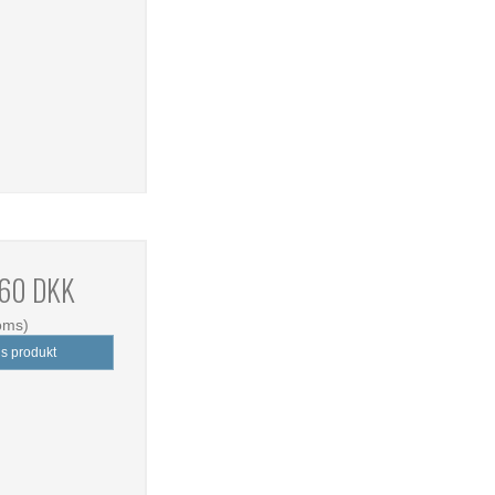
,60 DKK
oms)
is produkt