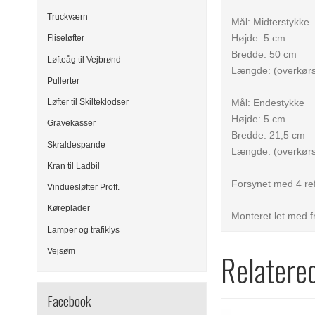
Truckværn
Mål: Midterstykke
Højde: 5 cm
Fliseløfter
Bredde: 50 cm
Løfteåg til Vejbrønd
Længde: (overkørs
Pullerter
Løfter til Skilteklodser
Mål: Endestykke
Højde: 5 cm
Gravekasser
Bredde: 21,5 cm
Skraldespande
Længde: (overkørs
Kran til Ladbil
Forsynet med 4 ref
Vinduesløfter Proff.
Køreplader
Monteret let med 
Lamper og trafiklys
Vejsøm
Relatere
Facebook