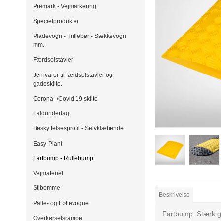
Premark - Vejmarkering
Specielprodukter
Pladevogn - Trillebør - Sækkevogn
mm.
Færdselstavler
Jernvarer til færdselstavler og
gadeskilte.
Corona- /Covid 19 skilte
Faldunderlag
Beskyttelsesprofil - Selvklæbende
Easy-Plant
Fartbump - Rullebump
Vejmateriel
Stibomme
Beskrivelse
Palle- og Løftevogne
Fartbump. Stærk gen
Overkørselsrampe