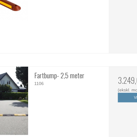
Fartbump- 2,5 meter
3.249
1106
(ekskl. m
V