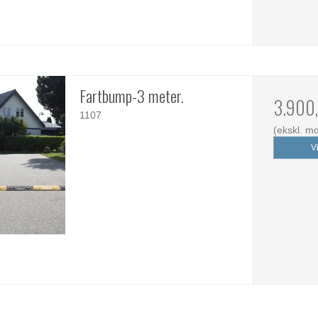
Fartbump-3 meter.
3.900
1107
(ekskl. m
V