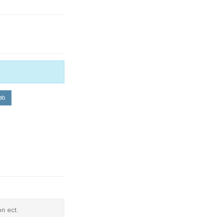
øb
on ect.