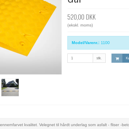
520,00 DKK
(ekskl. moms)
Model/Varenr.:
1100
stk.
K
nemfarvet kvalitet. Velegnet til hårdt underlag som asfalt - fliser -bet