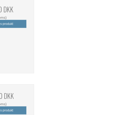
0 DKK
oms)
is produkt
0 DKK
oms)
is produkt