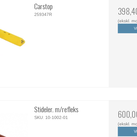
Carstop
398,4
259347R
(ekskl. m
V
Stideler. m/refleks
600,0
SKU: 10-1002-01
(ekskl. m
V