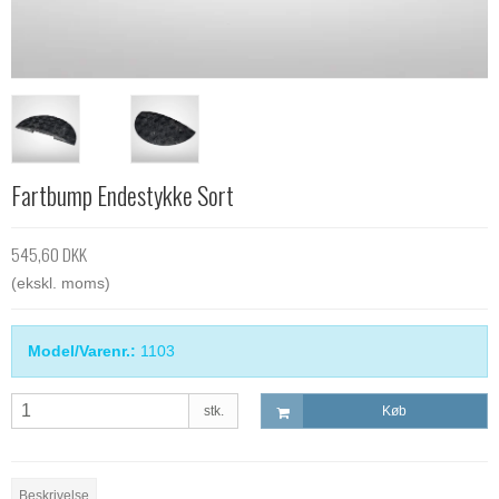
Fartbump Endestykke Sort
545,60 DKK
(ekskl. moms)
Model/Varenr.:
1103
stk.
Køb
Beskrivelse