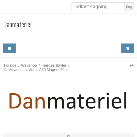
Søg
Danmateriel
Forside
/
Webshop
/
Færdselstavler
/
A - Advarselstavler
/
A39 Magnet 70cm