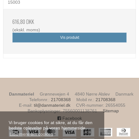
15003
616,80 DKK
(ekskl. moms)
Vis produkt
Danmateriel
Grønnevejen 4
4840 Nørre Alslev
Danmark
Telefonnr.
:
21708368
Mobil nr.
:
21708368
E-mail
:
til@danmateriel.dk
CVR-nummer
:
26554055
Bankoplysninger
:
75560001138761
Sitemap
Facebook
Vi bruger cookies for at sikre, at du får den
bedste oplevelse på vores hjemmeside.
Læs mere om cookies