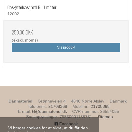
Beskyttelsesprofil B - 1 meter
12002
250,00 DKK
(ekskl. moms)
Vis produkt
Danmateriel
Grønnevejen 4
4840 Nørre Alslev
Danmark
Telefonnr.
:
21708368
Mobil nr.
:
21708368
E-mail
:
til@danmateriel.dk
CVR-nummer
:
26554055
Bankoplysninger
:
75560001138761
Sitemap
Facebook
Vi bruger cookies for at sikre, at du får den