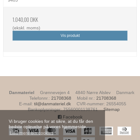
9403
1.040,00 DKK
(ekskl. moms)
Vis produkt
Danmateriel
Grønnevejen 4
4840 Nørre Alslev
Danmark
Telefonnr.
:
21708368
Mobil nr.
:
21708368
E-mail
:
til@danmateriel.dk
CVR-nummer
:
26554055
Bankoplysninger
:
75560001138761
Sitemap
Facebook
Vi bruger cookies for at sikre, at du får den
bedste oplevelse på vores hjemmeside.
Læs mere om cookies